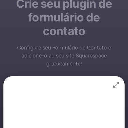
Crie seu plugin de
formulário de
contato
Configure seu Formulário de Contato e
adicione-o ao seu site Squarespace
gratuitamente!