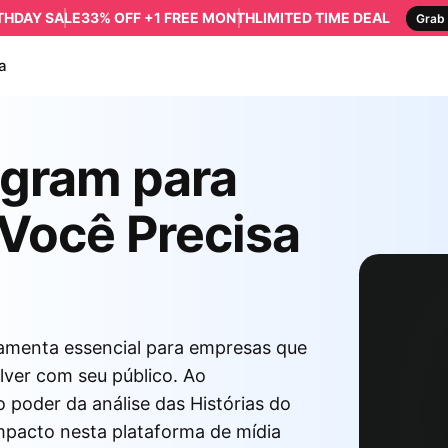
RTHDAY SALE
33% OFF +1 FREE MONTH
LIMITED TIME DEAL
Grab 
a
agram para
Você Precisa
ramenta essencial para empresas que
lver com seu público. Ao
 poder da análise das Histórias do
pacto nesta plataforma de mídia