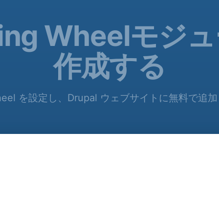
ning Wheelモ
作成する
g Wheel を設定し、Drupal ウェブサイトに無料で