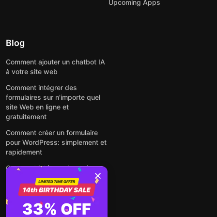
Upcoming Apps
Blog
Comment ajouter un chatbot IA
à votre site web
Comment intégrer des
formulaires sur n'importe quel
site Web en ligne et
gratuitement
Comment créer un formulaire
pour WordPress: simplement et
rapidement
Comment intégrer des avis
Google gratuitement sur un site
web
Comment intégrer une fenêtre
33% OFF
contextuelle sur n'importe quel