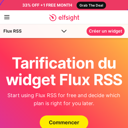
33% OFF +1 FREE MONTH
Grab The Deal
Flux RSS
Créer un widget
Tarification du
widget Flux RSS
Start using Flux RSS for free and decide which
plan is right for you later.
Commencer