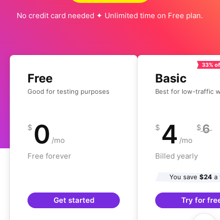
No credit card needed ✦ Unlimited time on Free plan.
33% of
Free
Basic
Good for testing purposes
Best for low-traffic 
0
4
6
$
$
$
/mo
/mo
Free forever
Billed yearly
You save
$24
a 
Get started
Try for fre