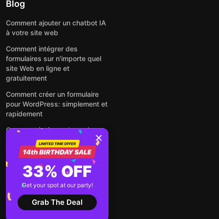
Blog
Comment ajouter un chatbot IA
à votre site web
Comment intégrer des
formulaires sur n'importe quel
site Web en ligne et
gratuitement
Comment créer un formulaire
pour WordPress: simplement et
rapidement
Comment intégrer des avis
Google gratuitement sur un site
web
Comment intégrer une fenêtre
33% OFF
contextuelle sur n'importe quel
site Web
Get your spot at our party!
Voir tous les articles
Grab The Deal