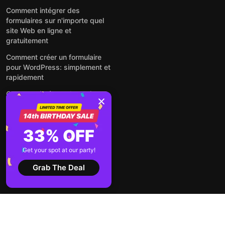
Comment intégrer des
formulaires sur n'importe quel
site Web en ligne et
gratuitement
Comment créer un formulaire
pour WordPress: simplement et
rapidement
Comment intégrer des avis
Google gratuitement sur un site
web
Comment intégrer une fenêtre
33% OFF
contextuelle sur n'importe quel
site Web
Get your spot at our party!
Voir tous les articles
Grab The Deal
2026 ©
Conditions
Politique de