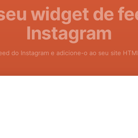
 seu widget de fe
Instagram
eed do Instagram e adicione-o ao seu site HTM