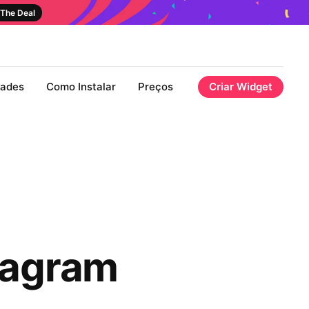
The Deal
dades
Como Instalar
Preços
Criar Widget
tagram