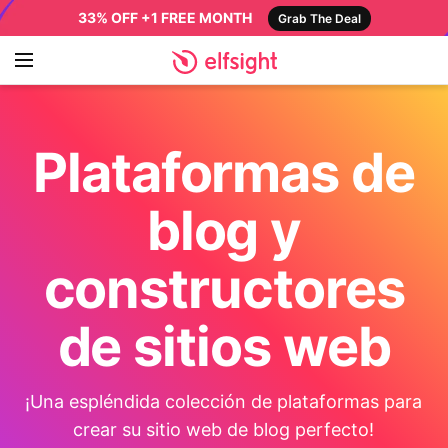
33% OFF +1 FREE MONTH
Grab The Deal
Plataformas de
blog y
constructores
de sitios web
¡Una espléndida colección de plataformas para
crear su sitio web de blog perfecto!