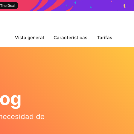
The Deal
Vista general
Características
Tarifas
log
 necesidad de