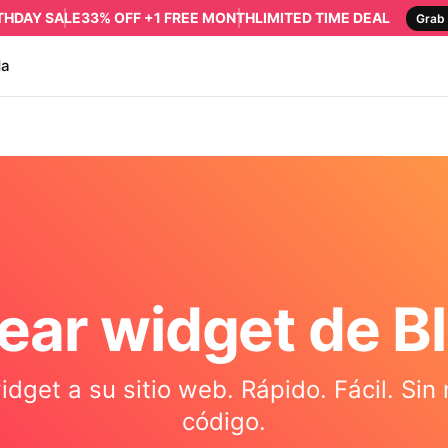
RTHDAY SALE
33% OFF +1 FREE MONTH
LIMITED TIME DEAL
Grab 
da
ear widget de B
idget a su sitio web. Rápido. Fácil. Sin
código.