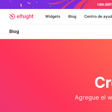
14th BI
Widgets
Blog
Centro de ayu
Blog
Cr
Agregue el w