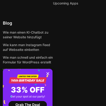
Upcoming Apps
Blog
Wie man einen KI-Chatbot zu
seiner Website hinzufügt
Wie kann man Instagram Feed
auf Webseite einbetten
Wie man schnell und einfach ein
Formular für WordPress erstellt
Wie man Formulare online und
kostenlos auf jeder Website
einbettet
So betten Sie Google-
33% OFF
Bewertungen kostenlos auf
einer Website ein
Get your spot at our party!
Alle Beiträge anzeigen
Grab The Deal