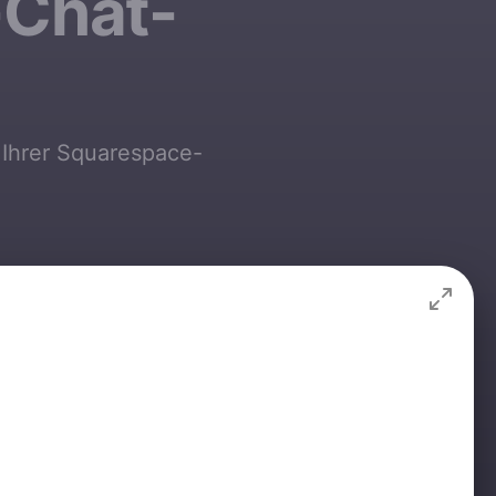
r-Chat-
 Ihrer Squarespace-