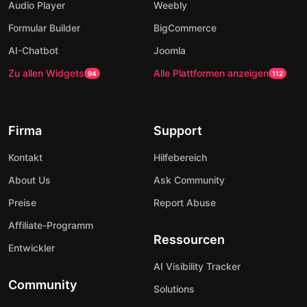
Audio Player
Weebly
Formular Builder
BigCommerce
AI-Chatbot
Joomla
Zu allen Widgets
Alle Plattformen anzeigen
94
112
Firma
Support
Kontakt
Hilfebereich
About Us
Ask Community
Preise
Report Abuse
Affiliate-Programm
Ressourcen
Entwickler
AI Visibility Tracker
Community
Solutions