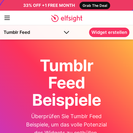
33% OFF +1 FREE MONTH
Grab The Deal
Tumblr Feed
Widget erstellen
Tumblr
Feed
Beispiele
Überprüfen Sie Tumblr Feed
Beispiele, um das volle Potenzial
des Widgets zu enthüllen.