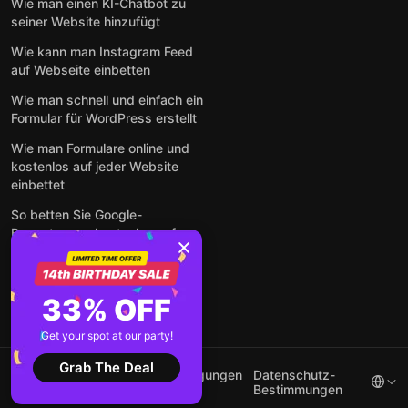
Wie man einen KI-Chatbot zu
seiner Website hinzufügt
Wie kann man Instagram Feed
auf Webseite einbetten
Wie man schnell und einfach ein
Formular für WordPress erstellt
Wie man Formulare online und
kostenlos auf jeder Website
einbettet
So betten Sie Google-
Bewertungen kostenlos auf
einer Website ein
Alle Beiträge anzeigen
33% OFF
Get your spot at our party!
Grab The Deal
2026 ©
Nutzungsbedingungen
Datenschutz-
Elfsight
Bestimmungen