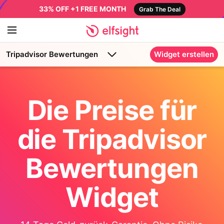
33% OFF +1 FREE MONTH
Grab The Deal
Tripadvisor Bewertungen
Widget erstellen
Die Preise für
die Tripadvisor
Bewertungen
Widget