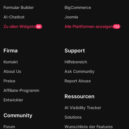
Formular Builder
BigCommerce
AI-Chatbot
Joomla
Zu allen Widgets
Alle Plattformen anzeigen
94
112
Firma
Support
Kontakt
Hilfebereich
About Us
Ask Community
Preise
Report Abuse
Affiliate-Programm
Ressourcen
Entwickler
AI Visibility Tracker
Community
Solutions
Forum
Wunschliste der Features