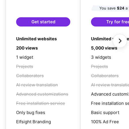
You save
$24
a 
Get started
Try for fre
Unlimited websites
Unlimited websit
200 views
5,000 views
1 widget
3 widgets
Projects
Projects
Collaborators
Collaborators
AI review translation
AI review translati
Advanced customizations
Advanced customi
Free installation service
Free installation s
Only bug fixes
Basic support
Elfsight Branding
100% Ad Free