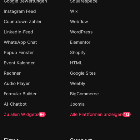
Google Bewertungen
Squarespace
Instagram Feed
Wix
Countdown Zähler
Webflow
LinkedIn-Feed
WordPress
WhatsApp Chat
Elementor
Popup Fenster
Shopify
Event Kalender
HTML
Rechner
Google Sites
Audio Player
Weebly
Formular Builder
BigCommerce
AI-Chatbot
Joomla
Zu allen Widgets
Alle Plattformen anzeigen
94
112