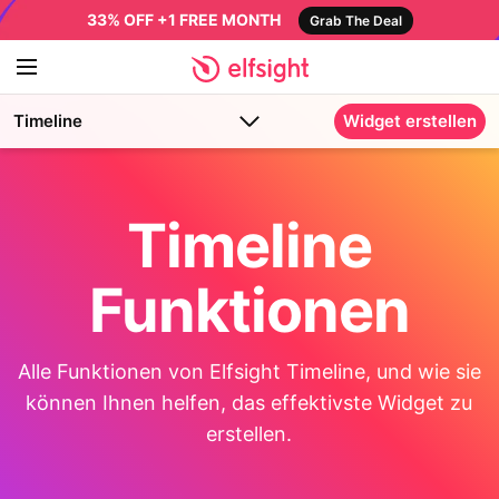
33% OFF +1 FREE MONTH
Grab The Deal
Timeline
Widget erstellen
Timeline
Funktionen
Alle Funktionen von Elfsight Timeline, und wie sie
können Ihnen helfen, das effektivste Widget zu
erstellen.