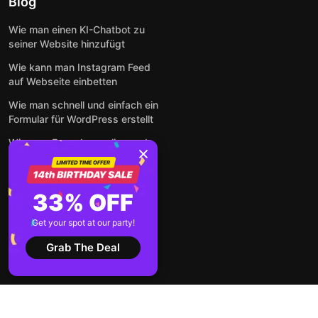
Blog
Wie man einen KI-Chatbot zu
seiner Website hinzufügt
Wie kann man Instagram Feed
auf Webseite einbetten
Wie man schnell und einfach ein
Formular für WordPress erstellt
Wie man Formulare online und
kostenlos auf jeder Website
einbettet
So betten Sie Google-
33% OFF
Bewertungen kostenlos auf
einer Website ein
Get your spot at our party!
Alle Beiträge anzeigen
Grab The Deal