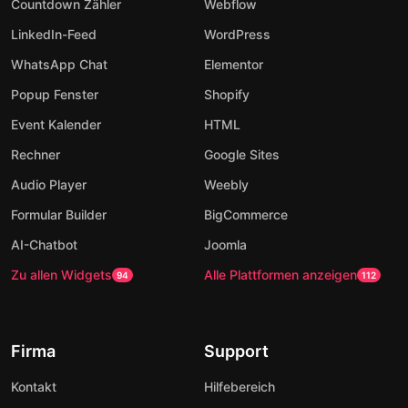
Countdown Zähler
Webflow
LinkedIn-Feed
WordPress
WhatsApp Chat
Elementor
Popup Fenster
Shopify
Event Kalender
HTML
Rechner
Google Sites
Audio Player
Weebly
Formular Builder
BigCommerce
AI-Chatbot
Joomla
Zu allen Widgets
Alle Plattformen anzeigen
94
112
Firma
Support
Kontakt
Hilfebereich