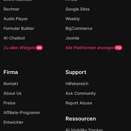
Rechner
Google Sites
Audio Player
Weebly
Formular Builder
BigCommerce
AI-Chatbot
Joomla
Zu allen Widgets
Alle Plattformen anzeigen
94
112
Firma
Support
Kontakt
Hilfebereich
About Us
Ask Community
Preise
Report Abuse
Affiliate-Programm
Ressourcen
Entwickler
AI Visibility Tracker