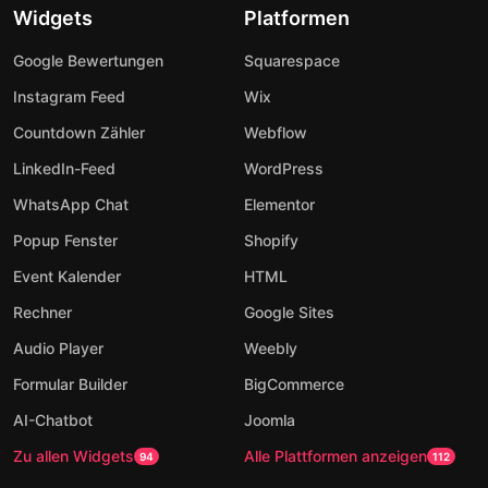
Widgets
Platformen
Google Bewertungen
Squarespace
Instagram Feed
Wix
Countdown Zähler
Webflow
LinkedIn-Feed
WordPress
WhatsApp Chat
Elementor
Popup Fenster
Shopify
Event Kalender
HTML
Rechner
Google Sites
Audio Player
Weebly
Formular Builder
BigCommerce
AI-Chatbot
Joomla
Zu allen Widgets
Alle Plattformen anzeigen
94
112