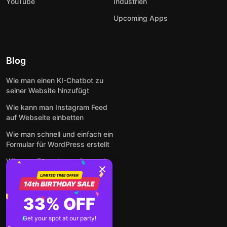
YouTube
Industrien
Upcoming Apps
Blog
Wie man einen KI-Chatbot zu
seiner Website hinzufügt
Wie kann man Instagram Feed
auf Webseite einbetten
Wie man schnell und einfach ein
Formular für WordPress erstellt
Wie man Formulare online und
kostenlos auf jeder Website
einbettet
So betten Sie Google-
33% OFF
Bewertungen kostenlos auf
einer Website ein
Get your spot at our party!