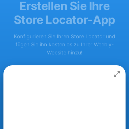
Erstellen Sie Ihre
Store Locator-App
Konfigurieren Sie Ihren Store Locator und
fügen Sie ihn kostenlos zu Ihrer Weebly-
Website hinzu!