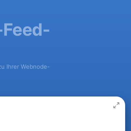
l-Feed-
 zu Ihrer Webnode-