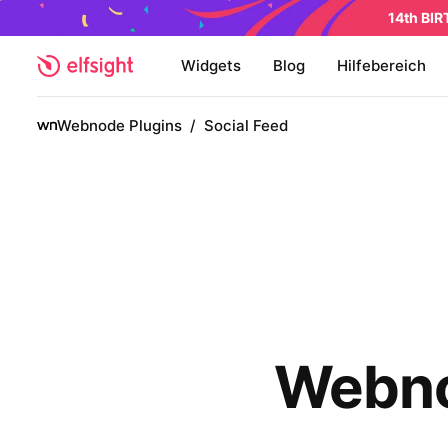
14th BI
Widgets
Blog
Hilfebereich
Webnode Plugins
/
Social Feed
Webno