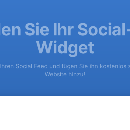
len Sie Ihr Socia
Widget
 Ihren Social Feed und fügen Sie ihn kostenlos
Website hinzu!