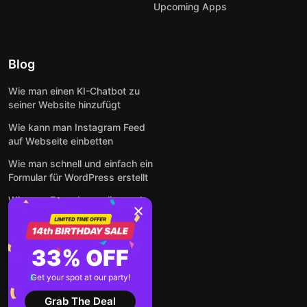
Upcoming Apps
Blog
Wie man einen KI-Chatbot zu
seiner Website hinzufügt
Wie kann man Instagram Feed
auf Webseite einbetten
Wie man schnell und einfach ein
Formular für WordPress erstellt
Wie man Formulare online und
kostenlos auf jeder Website
einbettet
So betten Sie Google-
33% OFF
Bewertungen kostenlos auf
einer Website ein
Get your spot at our party!
Alle Beiträge anzeigen
Grab The Deal