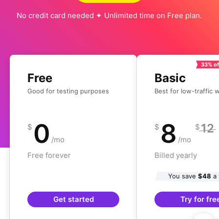
No credit card needed ✦ Unlimited time on Free plan.
33% of
Free
Basic
Good for testing purposes
Best for low-traffic 
0
8
12
$
$
$
/mo
/mo
Free forever
Billed yearly
You save
$48
a 
Get started
Try for fre