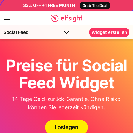
33% OFF +1 FREE MONTH
Grab The Deal
Social Feed
Widget erstellen
Preise für Social
Feed Widget
14 Tage Geld-zurück-Garantie. Ohne Risiko
können Sie jederzeit kündigen.
Loslegen