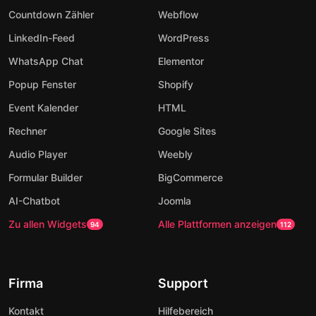
Countdown Zähler
Webflow
LinkedIn-Feed
WordPress
WhatsApp Chat
Elementor
Popup Fenster
Shopify
Event Kalender
HTML
Rechner
Google Sites
Audio Player
Weebly
Formular Builder
BigCommerce
AI-Chatbot
Joomla
Zu allen Widgets
Alle Plattformen anzeigen
94
112
Firma
Support
Kontakt
Hilfebereich