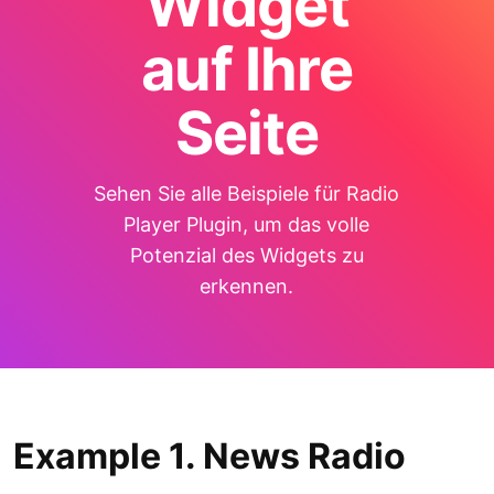
Widget
auf Ihre
Seite
Sehen Sie alle Beispiele für Radio
Player Plugin, um das volle
Potenzial des Widgets zu
erkennen.
Example 1. News Radio