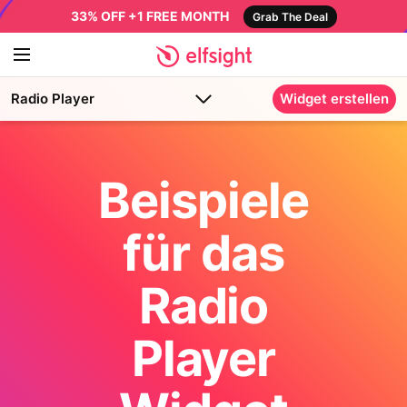
33% OFF +1 FREE MONTH
Grab The Deal
Radio Player
Widget erstellen
Beispiele
für das
Radio
Player