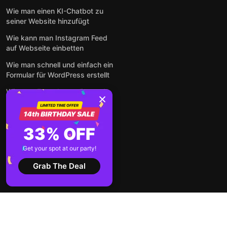
Wie man einen KI-Chatbot zu
seiner Website hinzufügt
Wie kann man Instagram Feed
auf Webseite einbetten
Wie man schnell und einfach ein
Formular für WordPress erstellt
Wie man Formulare online und
kostenlos auf jeder Website
einbettet
So betten Sie Google-
33% OFF
Bewertungen kostenlos auf
einer Website ein
Get your spot at our party!
Alle Beiträge anzeigen
Grab The Deal
2026 ©
Nutzungsbedingungen
Datenschutz-
Elfsight
Bestimmungen