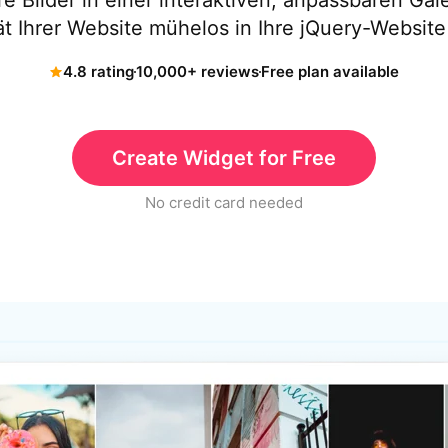
re Bilder in einer interaktiven, anpassbaren Galer
tät Ihrer Website mühelos in Ihre jQuery-Website 
4.8 rating
10,000+ reviews
Free plan available
Create Widget for Free
No credit card needed