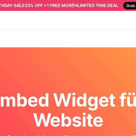
RTHDAY SALE
33% OFF +1 FREE MONTH
LIMITED TIME DEAL
Grab 
Embed Widget fü
Website