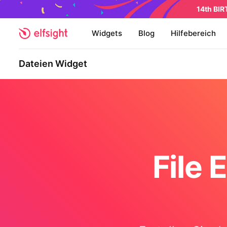
14th BI
Widgets
Blog
Hilfebereich
Dateien Widget
File 