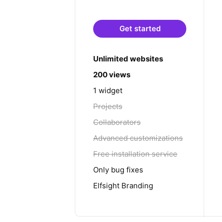
Get started
Unlimited websites
200 views
1 widget
Projects
Collaborators
Advanced customizations
Free installation service
Only bug fixes
Elfsight Branding