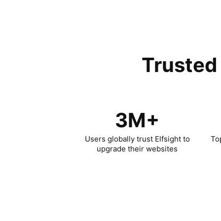
Trusted 
3M+
Users globally trust Elfsight to
To
upgrade their websites