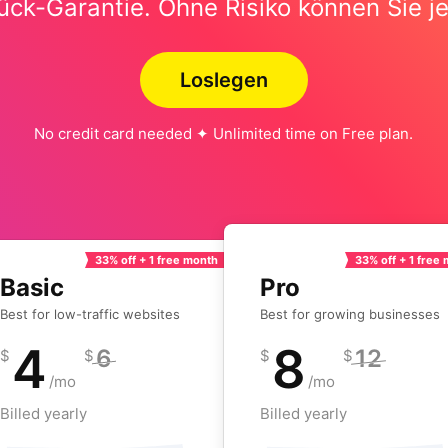
ück-Garantie. Ohne Risiko können Sie je
Loslegen
No credit card needed ✦ Unlimited time on Free plan.
33% off + 1 free month
33% off + 1 free
Basic
Pro
Best for low-traffic websites
Best for growing businesses
4
8
6
12
$
$
$
$
/mo
/mo
Billed yearly
Billed yearly