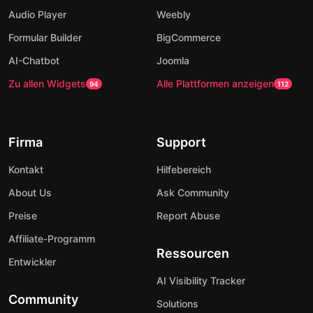
Audio Player
Weebly
Formular Builder
BigCommerce
AI-Chatbot
Joomla
Zu allen Widgets
Alle Plattformen anzeigen
94
112
Firma
Support
Kontakt
Hilfebereich
About Us
Ask Community
Preise
Report Abuse
Affiliate-Programm
Ressourcen
Entwickler
AI Visibility Tracker
Community
Solutions