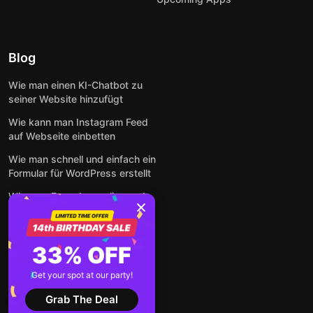
Blog
Wie man einen KI-Chatbot zu
seiner Website hinzufügt
Wie kann man Instagram Feed
auf Webseite einbetten
Wie man schnell und einfach ein
Formular für WordPress erstellt
Wie man Formulare online und
kostenlos auf jeder Website
einbettet
So betten Sie Google-
33% OFF
Bewertungen kostenlos auf
einer Website ein
Get your spot at our party!
Alle Beiträge anzeigen
Grab The Deal