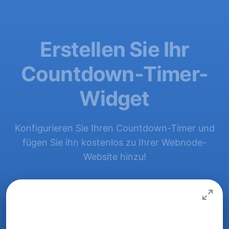
Erstellen Sie Ihr
Countdown-Timer-
Widget
Konfigurieren Sie Ihren Countdown-Timer und
fügen Sie ihn kostenlos zu Ihrer Webnode-
Website hinzu!