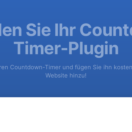
len Sie Ihr Cou
Timer-Plugin
hren Countdown-Timer und fügen Sie ihn kosten
Website hinzu!