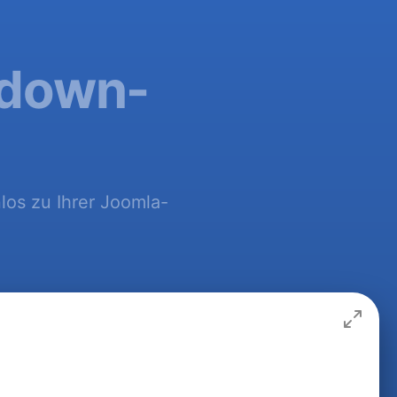
ntdown-
los zu Ihrer Joomla-