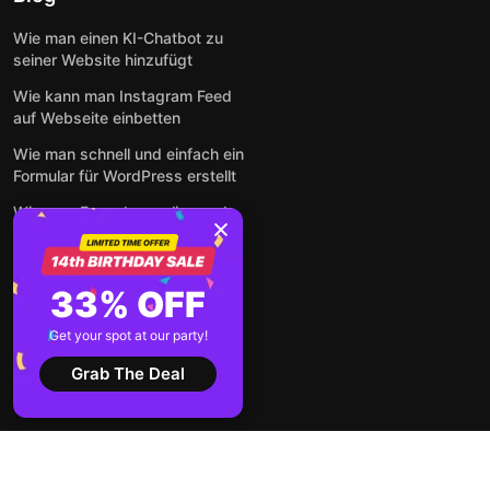
Wie man einen KI-Chatbot zu
seiner Website hinzufügt
Wie kann man Instagram Feed
auf Webseite einbetten
Wie man schnell und einfach ein
Formular für WordPress erstellt
Wie man Formulare online und
kostenlos auf jeder Website
einbettet
So betten Sie Google-
33% OFF
Bewertungen kostenlos auf
einer Website ein
Get your spot at our party!
Alle Beiträge anzeigen
Grab The Deal
2026 ©
Nutzungsbedingungen
Datenschutz-