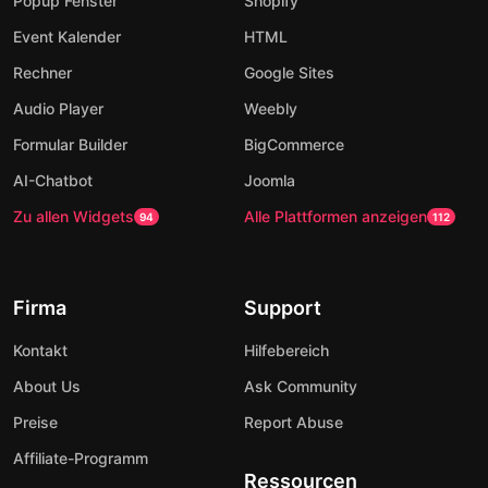
Popup Fenster
Shopify
Event Kalender
HTML
Rechner
Google Sites
Audio Player
Weebly
Formular Builder
BigCommerce
AI-Chatbot
Joomla
Zu allen Widgets
Alle Plattformen anzeigen
94
112
Firma
Support
Kontakt
Hilfebereich
About Us
Ask Community
Preise
Report Abuse
Affiliate-Programm
Ressourcen