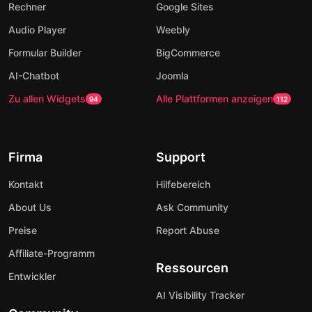
Rechner
Google Sites
Audio Player
Weebly
Formular Builder
BigCommerce
AI-Chatbot
Joomla
Zu allen Widgets
Alle Plattformen anzeigen
94
112
Firma
Support
Kontakt
Hilfebereich
About Us
Ask Community
Preise
Report Abuse
Affiliate-Programm
Ressourcen
Entwickler
AI Visibility Tracker