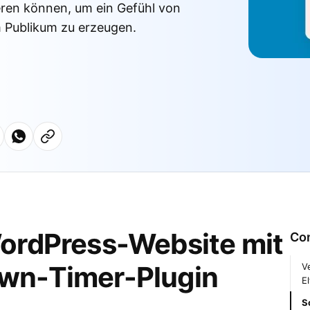
eren können, um ein Gefühl von
m Publikum zu erzeugen.
WordPress-Website mit
Co
own-Timer-Plugin
V
E
S