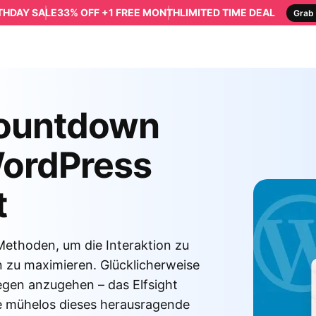
RTHDAY SALE
33% OFF +1 FREE MONTH
LIMITED TIME DEAL
Grab 
Countdown
WordPress
t
ethoden, um die Interaktion zu
n zu maximieren. Glücklicherweise
iegen anzugehen – das Elfsight
e mühelos dieses herausragende