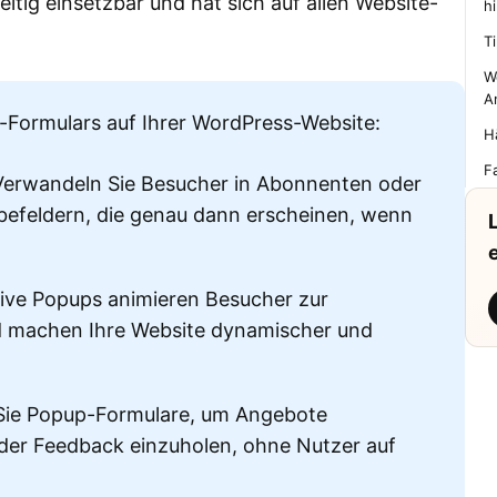
seitig einsetzbar und hat sich auf allen Website-
h
T
W
A
p-Formulars auf Ihrer WordPress-Website:
H
Fa
erwandeln Sie Besucher in Abonnenten oder
efeldern, die genau dann erscheinen, wenn
ive Popups animieren Besucher zur
nd machen Ihre Website dynamischer und
ie Popup-Formulare, um Angebote
er Feedback einzuholen, ohne Nutzer auf