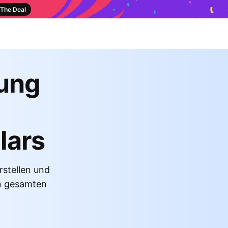
The Deal
tung
lars
rstellen und
en gesamten