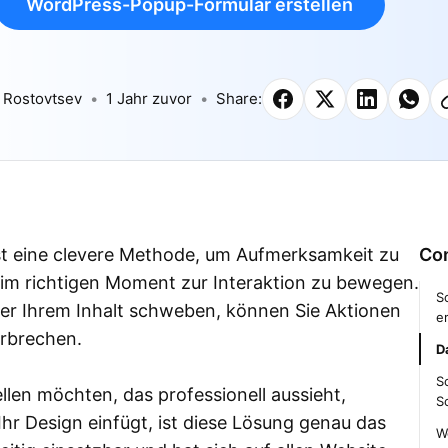
WordPress-Popup-Formular erstellen
 Rostovtsev
1 Jahr zuvor
Share:
st eine clevere Methode, um Aufmerksamkeit zu
Co
m richtigen Moment zur Interaktion zu bewegen.
S
ber Ihrem Inhalt schweben, können Sie Aktionen
e
erbrechen.
Da
S
len möchten, das professionell aussieht,
Sc
Ihr Design einfügt, ist diese Lösung genau das
W