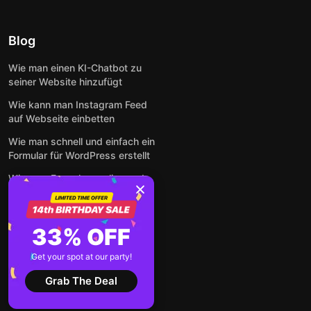
Blog
Wie man einen KI-Chatbot zu
seiner Website hinzufügt
Wie kann man Instagram Feed
auf Webseite einbetten
Wie man schnell und einfach ein
Formular für WordPress erstellt
Wie man Formulare online und
kostenlos auf jeder Website
einbettet
So betten Sie Google-
33% OFF
Bewertungen kostenlos auf
einer Website ein
Get your spot at our party!
Alle Beiträge anzeigen
Grab The Deal