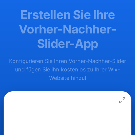
Erstellen Sie Ihre
Vorher-Nachher-
Slider-App
Konfigurieren Sie Ihren Vorher-Nachher-Slider
und fügen Sie ihn kostenlos zu Ihrer Wix-
Website hinzu!