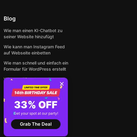
Blog
Wie man einen KI-Chatbot zu
seiner Website hinzufügt
Wie kann man Instagram Feed
auf Webseite einbetten
Wie man schnell und einfach ein
Formular für WordPress erstellt
Wie man Formulare online und
kostenlos auf jeder Website
einbettet
So betten Sie Google-
33% OFF
Bewertungen kostenlos auf
einer Website ein
Get your spot at our party!
Alle Beiträge anzeigen
Grab The Deal