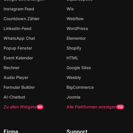
Instagram Feed
Wix
Countdown Zähler
Webflow
LinkedIn-Feed
WordPress
WhatsApp Chat
Elementor
Popup Fenster
Shopify
Event Kalender
HTML
Rechner
Google Sites
Audio Player
Weebly
Formular Builder
BigCommerce
AI-Chatbot
Joomla
Zu allen Widgets
Alle Plattformen anzeigen
94
112
Firma
Support