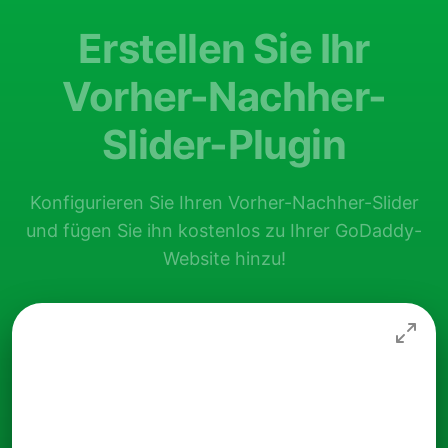
Erstellen Sie Ihr
Vorher-Nachher-
Slider-Plugin
Konfigurieren Sie Ihren Vorher-Nachher-Slider
und fügen Sie ihn kostenlos zu Ihrer GoDaddy-
Website hinzu!