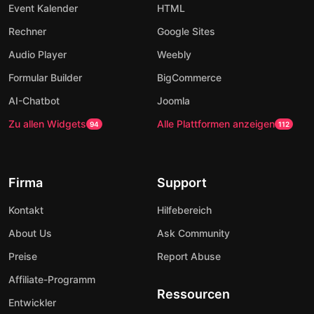
Event Kalender
HTML
Rechner
Google Sites
Audio Player
Weebly
Formular Builder
BigCommerce
AI-Chatbot
Joomla
Zu allen Widgets
Alle Plattformen anzeigen
94
112
Firma
Support
Kontakt
Hilfebereich
About Us
Ask Community
Preise
Report Abuse
Affiliate-Programm
Ressourcen
Entwickler