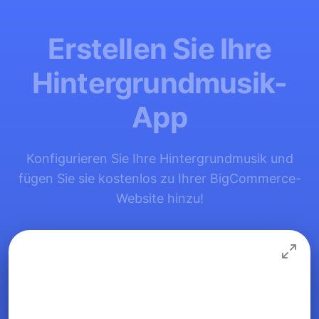
Erstellen Sie Ihre
Hintergrundmusik-
App
Konfigurieren Sie Ihre Hintergrundmusik und
fügen Sie sie kostenlos zu Ihrer BigCommerce-
Website hinzu!