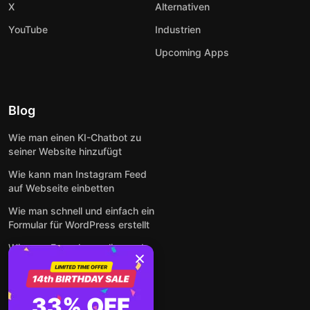
X
Alternativen
YouTube
Industrien
Upcoming Apps
Blog
Wie man einen KI-Chatbot zu
seiner Website hinzufügt
Wie kann man Instagram Feed
auf Webseite einbetten
Wie man schnell und einfach ein
Formular für WordPress erstellt
Wie man Formulare online und
kostenlos auf jeder Website
einbettet
So betten Sie Google-
33% OFF