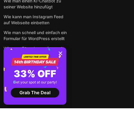
Wie man einen KI-Chatbot zu
seiner Website hinzufügt
Wie kann man Instagram Feed
auf Webseite einbetten
Wie man schnell und einfach ein
Formular für WordPress erstellt
Wie man Formulare online und
kostenlos auf jeder Website
einbettet
So betten Sie Google-
33% OFF
Bewertungen kostenlos auf
einer Website ein
Get your spot at our party!
Alle Beiträge anzeigen
Grab The Deal
2026 ©
Nutzungsbedingungen
Datenschutz-
Elfsight
Bestimmungen