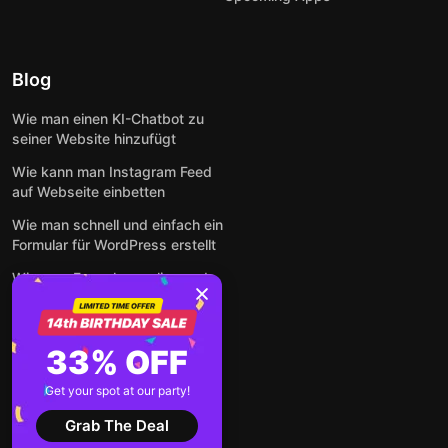
Blog
Wie man einen KI-Chatbot zu
seiner Website hinzufügt
Wie kann man Instagram Feed
auf Webseite einbetten
Wie man schnell und einfach ein
Formular für WordPress erstellt
Wie man Formulare online und
kostenlos auf jeder Website
einbettet
So betten Sie Google-
33% OFF
Bewertungen kostenlos auf
einer Website ein
Get your spot at our party!
Alle Beiträge anzeigen
Grab The Deal