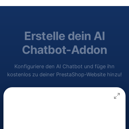
Erstelle dein AI
Chatbot-Addon
Konfiguriere den AI Chatbot und füge ihn
kostenlos zu deiner PrestaShop-Website hinzu!