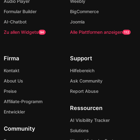
Audio Player
Weebly
Formular Builder
BigCommerce
AI-Chatbot
Joomla
Zu allen Widgets
Alle Plattformen anzeigen
94
112
Firma
Support
Kontakt
Hilfebereich
About Us
Ask Community
Preise
Report Abuse
Affiliate-Programm
Ressourcen
Entwickler
AI Visibility Tracker
Community
Solutions