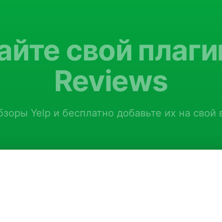
йте свой плаги
Reviews
бзоры Yelp и бесплатно добавьте их на свой 