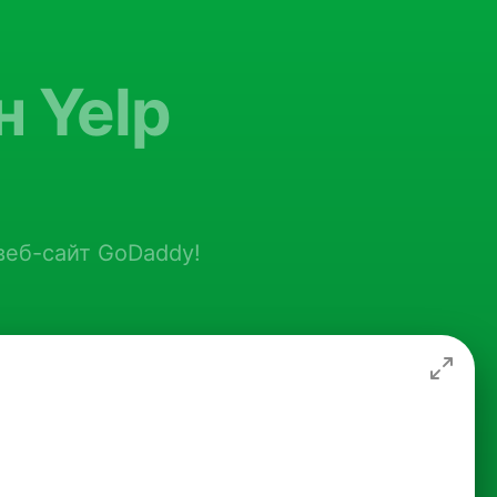
н Yelp
веб-сайт GoDaddy!