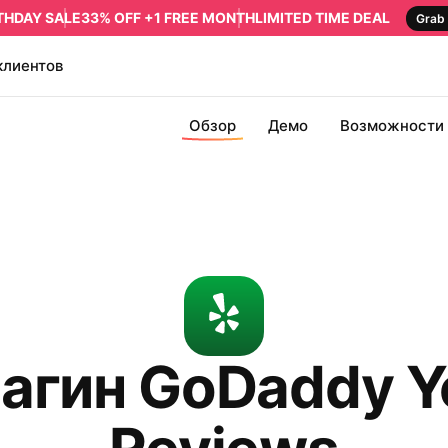
RTHDAY SALE
33% OFF +1 FREE MONTH
LIMITED TIME DEAL
Grab 
клиентов
Обзор
Демо
Возможности
агин GoDaddy Y