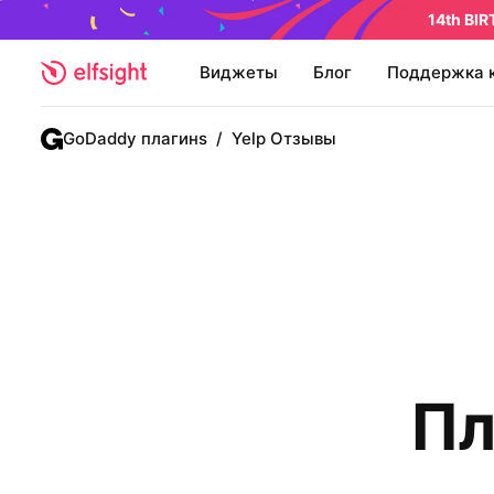
14th BI
Виджеты
Блог
Поддержка 
GoDaddy плагинs
/
Yelp Отзывы
Пл