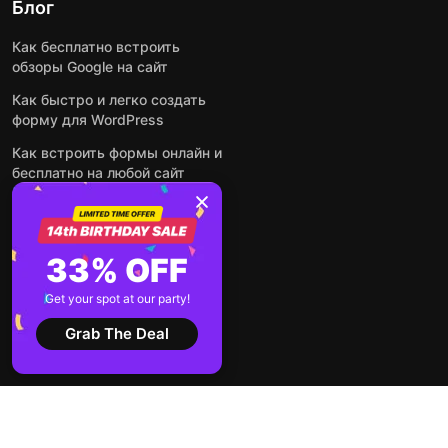
Блог
Как бесплатно встроить
обзоры Google на сайт
Как быстро и легко создать
форму для WordPress
Как встроить формы онлайн и
бесплатно на любой сайт
Как встроить ленту Instagram
на сайт
Как добавить чат-бота на
33% OFF
основе искусственного
интеллекта на свой сайт
Get your spot at our party!
Посмотреть все посты
Grab The Deal
2026 ©
Условия
Политика