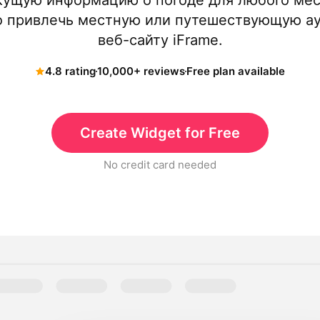
ущую информацию о погоде для любого мест
ко привлечь местную или путешествующую а
веб-сайту iFrame.
4.8 rating
10,000+ reviews
Free plan available
Create Widget for Free
No credit card needed