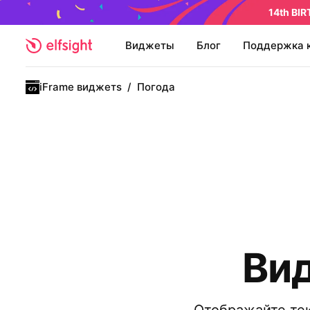
14th BI
Виджеты
Блог
Поддержка 
iFrame виджетs
/
Погода
Вид