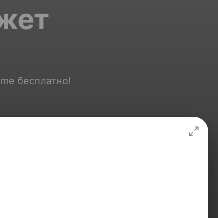
джет
ame бесплатно!