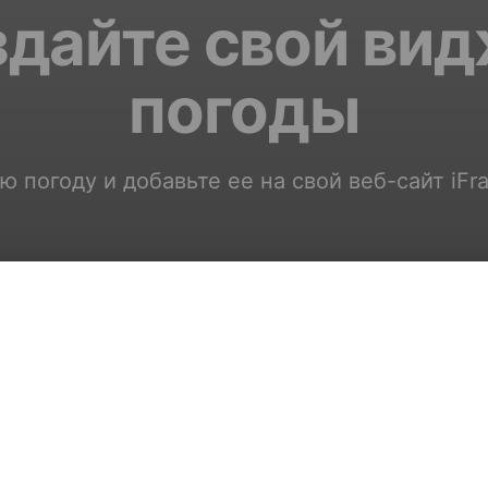
дайте свой ви
погоды
ю погоду и добавьте ее на свой веб-сайт iFr