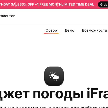
RTHDAY SALE
33% OFF +1 FREE MONTH
LIMITED TIME DEAL
Grab 
клиентов
Обзор
Демо
Возможности
жет погоды iF