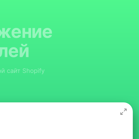
ожение
лей
й сайт Shopify