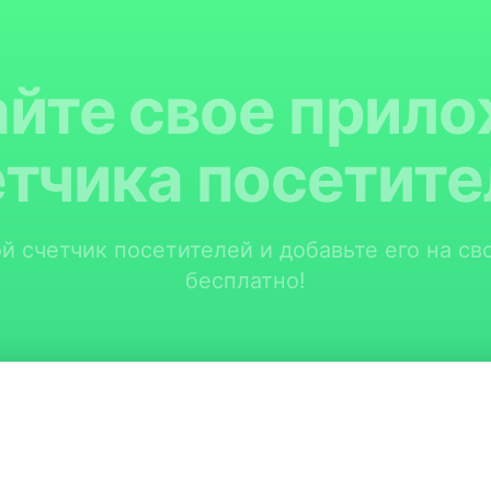
йте свое прил
етчика посетите
й счетчик посетителей и добавьте его на сво
бесплатно!