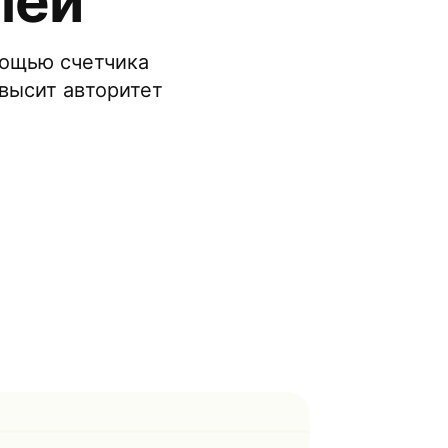
лей
мощью счетчика
высит авторитет