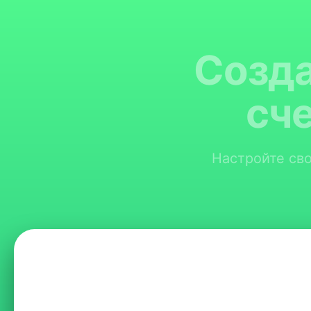
Созда
сч
Настройте сво