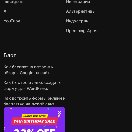
Instagram
Интеграции
X
Альтернативы
YouTube
Индустрии
Upcoming Apps
Блог
Как бесплатно встроить
обзоры Google на сайт
Как быстро и легко создать
форму для WordPress
Как встроить формы онлайн и
бесплатно на любой сайт
Как встроить ленту Instagram
на сайт
Как добавить чат-бота на