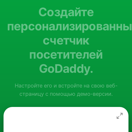
Создайте
персонализированн
счетчик
посетителей
GoDaddy.
Настройте его и встройте на свою веб-
страницу с помощью демо-версии.