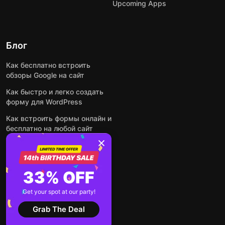
Upcoming Apps
Блог
Как бесплатно встроить
обзоры Google на сайт
Как быстро и легко создать
форму для WordPress
Как встроить формы онлайн и
бесплатно на любой сайт
Как встроить ленту Instagram
на сайт
Как добавить чат-бота на
33% OFF
основе искусственного
интеллекта на свой сайт
Get your spot at our party!
Посмотреть все посты
Grab The Deal