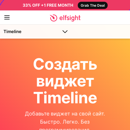
33% OFF +1 FREE MONTH
Grab The Deal
Timeline
Создать
виджет
Timeline
Добавьте виджет на свой сайт.
Быстро. Легко. Без
программирования.