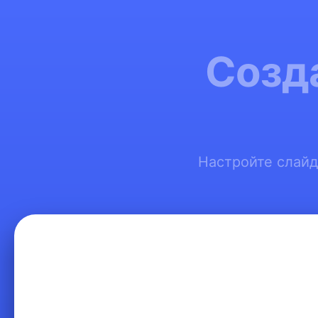
Созд
Настройте слайд