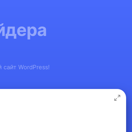
йдера
 сайт WordPress!